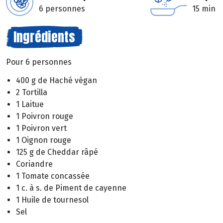
6 personnes
15 min
Ingrédients
Pour 6 personnes
400 g de Haché végan
2 Tortilla
1 Laitue
1 Poivron rouge
1 Poivron vert
1 Oignon rouge
125 g de Cheddar râpé
Coriandre
1 Tomate concassée
1 c. à s. de Piment de cayenne
1 Huile de tournesol
Sel