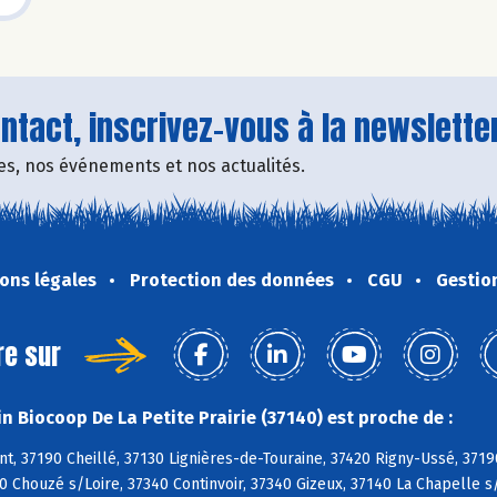
tact, inscrivez-vous à la newsletter
fres, nos événements et nos actualités.
ons légales
Protection des données
CGU
Gestio
re sur
n Biocoop De La Petite Prairie (37140) est proche de :
, 37190 Cheillé, 37130 Lignières-de-Touraine, 37420 Rigny-Ussé, 3719
0 Chouzé s/Loire, 37340 Continvoir, 37340 Gizeux, 37140 La Chapelle s