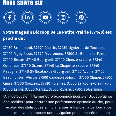
Nous suivre sur
Votre magasin Biocoop De La Petite Prairie (37140) est
proche de :
37130 Bréhémont, 37190 Cheillé, 37130 Lignières-de-Touraine,
37420 Rigny-Ussé, 37190 Rivarennes, 37500 St-Benoît-la-Forêt,
37140 Benais, 37140 Bourgueil, 37140 Chouzé s/Loire, 37340
Continvoir, 37340 Gizeux, 37140 La Chapelle s/Loire, 37140
Restigné, 37140 St-Nicolas-de-Bourgueil, 37420 Avoine, 37420
Beaumont-en-Véron, 37500 Candes-St-Martin, 37500 Chinon, 37500
Cinais, 37500 Couziers, 37420 Huismes, 37500 La Roche-Clermault,
37500 Lerné, 37500 Marçay, 37500 Rivière, 37500 St-Germain
s/Vienne, 37420 Savigny-en-Véron, 37500 Seuilly, 37500 Thizay,
Afin de vous offrir la meilleure expérience possible, Biocoop utilise
37500 Anché
des cookies : pour assurer une performance optimale du site, pour
récolter des statistiques afin d'analyser le trafic et la performance
du site et vous proposer une navigation personnalisée en toute