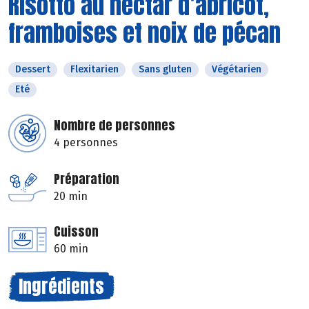
Risotto au nectar d’abricot,
framboises et noix de pécan
Dessert
Flexitarien
Sans gluten
Végétarien
Eté
Nombre de personnes
4 personnes
Préparation
20 min
Cuisson
60 min
Ingrédients