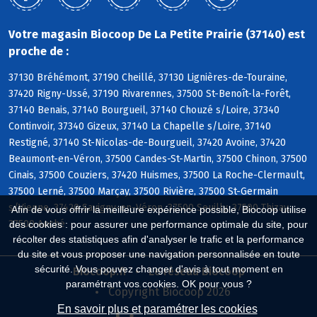
Votre magasin Biocoop De La Petite Prairie (37140) est
proche de :
37130 Bréhémont, 37190 Cheillé, 37130 Lignières-de-Touraine,
37420 Rigny-Ussé, 37190 Rivarennes, 37500 St-Benoît-la-Forêt,
37140 Benais, 37140 Bourgueil, 37140 Chouzé s/Loire, 37340
Continvoir, 37340 Gizeux, 37140 La Chapelle s/Loire, 37140
Restigné, 37140 St-Nicolas-de-Bourgueil, 37420 Avoine, 37420
Beaumont-en-Véron, 37500 Candes-St-Martin, 37500 Chinon, 37500
Cinais, 37500 Couziers, 37420 Huismes, 37500 La Roche-Clermault,
37500 Lerné, 37500 Marçay, 37500 Rivière, 37500 St-Germain
s/Vienne, 37420 Savigny-en-Véron, 37500 Seuilly, 37500 Thizay,
Afin de vous offrir la meilleure expérience possible, Biocoop utilise
37500 Anché
des cookies : pour assurer une performance optimale du site, pour
récolter des statistiques afin d'analyser le trafic et la performance
du site et vous proposer une navigation personnalisée en toute
sécurité. Vous pouvez changer d'avis à tout moment en
Biocoop.fr
Le réseau Biocoop
paramétrant vos cookies. OK pour vous ?
Copyright Biocoop 2026
En savoir plus et paramétrer les cookies