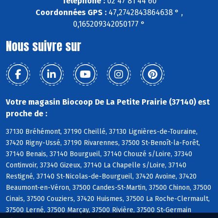
Téléphone :
02 47 81 44 60
Coordonnées GPS :
47,2742843864638 ° ,
0,165209342050177 °
Nous suivre sur
Votre magasin Biocoop De La Petite Prairie (37140) est
proche de :
37130 Bréhémont, 37190 Cheillé, 37130 Lignières-de-Touraine,
37420 Rigny-Ussé, 37190 Rivarennes, 37500 St-Benoît-la-Forêt,
37140 Benais, 37140 Bourgueil, 37140 Chouzé s/Loire, 37340
Continvoir, 37340 Gizeux, 37140 La Chapelle s/Loire, 37140
Restigné, 37140 St-Nicolas-de-Bourgueil, 37420 Avoine, 37420
Beaumont-en-Véron, 37500 Candes-St-Martin, 37500 Chinon, 37500
Cinais, 37500 Couziers, 37420 Huismes, 37500 La Roche-Clermault,
37500 Lerné, 37500 Marçay, 37500 Rivière, 37500 St-Germain