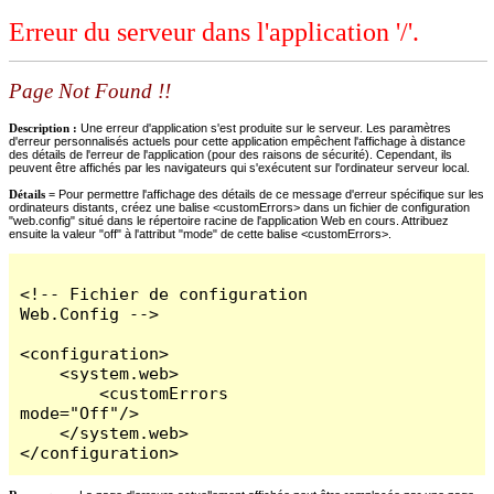
Erreur du serveur dans l'application '/'.
Page Not Found !!
Description :
Une erreur d'application s'est produite sur le serveur. Les paramètres
d'erreur personnalisés actuels pour cette application empêchent l'affichage à distance
des détails de l'erreur de l'application (pour des raisons de sécurité). Cependant, ils
peuvent être affichés par les navigateurs qui s'exécutent sur l'ordinateur serveur local.
Détails =
Pour permettre l'affichage des détails de ce message d'erreur spécifique sur les
ordinateurs distants, créez une balise <customErrors> dans un fichier de configuration
"web.config" situé dans le répertoire racine de l'application Web en cours. Attribuez
ensuite la valeur "off" à l'attribut "mode" de cette balise <customErrors>.
<!-- Fichier de configuration 
Web.Config -->

<configuration>

    <system.web>

        <customErrors 
mode="Off"/>

    </system.web>

</configuration>