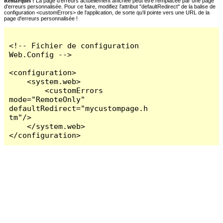
Remarques :
La page d'erreurs actuellement affichée peut être remplacée par une page
d'erreurs personnalisée. Pour ce faire, modifiez l'attribut "defaultRedirect" de la balise de
configuration <customErrors> de l'application, de sorte qu'il pointe vers une URL de la
page d'erreurs personnalisée !
<!-- Fichier de configuration 
Web.Config -->

<configuration>

    <system.web>

        <customErrors 
mode="RemoteOnly" 
defaultRedirect="mycustompage.h
tm"/>

    </system.web>

</configuration>