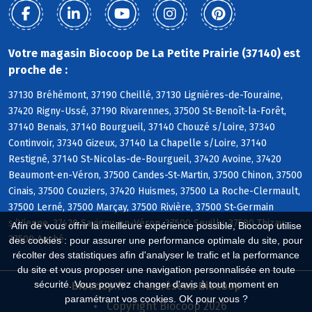
Votre magasin Biocoop De La Petite Prairie (37140) est
proche de :
37130 Bréhémont, 37190 Cheillé, 37130 Lignières-de-Touraine,
37420 Rigny-Ussé, 37190 Rivarennes, 37500 St-Benoît-la-Forêt,
37140 Benais, 37140 Bourgueil, 37140 Chouzé s/Loire, 37340
Continvoir, 37340 Gizeux, 37140 La Chapelle s/Loire, 37140
Restigné, 37140 St-Nicolas-de-Bourgueil, 37420 Avoine, 37420
Beaumont-en-Véron, 37500 Candes-St-Martin, 37500 Chinon, 37500
Cinais, 37500 Couziers, 37420 Huismes, 37500 La Roche-Clermault,
37500 Lerné, 37500 Marçay, 37500 Rivière, 37500 St-Germain
s/Vienne, 37420 Savigny-en-Véron, 37500 Seuilly, 37500 Thizay,
Afin de vous offrir la meilleure expérience possible, Biocoop utilise
37500 Anché
des cookies : pour assurer une performance optimale du site, pour
récolter des statistiques afin d'analyser le trafic et la performance
du site et vous proposer une navigation personnalisée en toute
sécurité. Vous pouvez changer d'avis à tout moment en
Biocoop.fr
Le réseau Biocoop
paramétrant vos cookies. OK pour vous ?
Copyright Biocoop 2026