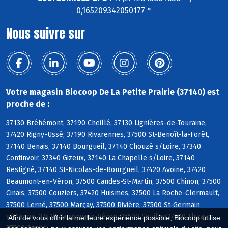
0,165209342050177 °
Nous suivre sur
Votre magasin Biocoop De La Petite Prairie (37140) est
proche de :
37130 Bréhémont, 37190 Cheillé, 37130 Lignières-de-Touraine,
37420 Rigny-Ussé, 37190 Rivarennes, 37500 St-Benoît-la-Forêt,
37140 Benais, 37140 Bourgueil, 37140 Chouzé s/Loire, 37340
Continvoir, 37340 Gizeux, 37140 La Chapelle s/Loire, 37140
Restigné, 37140 St-Nicolas-de-Bourgueil, 37420 Avoine, 37420
Beaumont-en-Véron, 37500 Candes-St-Martin, 37500 Chinon, 37500
Cinais, 37500 Couziers, 37420 Huismes, 37500 La Roche-Clermault,
37500 Lerné, 37500 Marçay, 37500 Rivière, 37500 St-Germain
s/Vienne, 37420 Savigny-en-Véron, 37500 Seuilly, 37500 Thizay,
Afin de vous offrir la meilleure expérience possible, Biocoop utilise