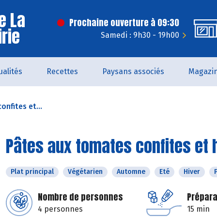
e La
Prochaine ouverture à 09:30
irie
Samedi : 9h30 - 19h00
ualités
Recettes
Paysans associés
Magazi
nfites et...
Pâtes aux tomates confites et
Plat principal
Végétarien
Automne
Eté
Hiver
Nombre de personnes
Prépara
4 personnes
15 min