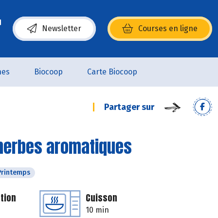
Newsletter
Courses en ligne
(s’ouvre dans une nouvelle fenêtre)
nes
Biocoop
Carte Biocoop
Partager sur
 herbes aromatiques
Printemps
tion
Cuisson
10 min