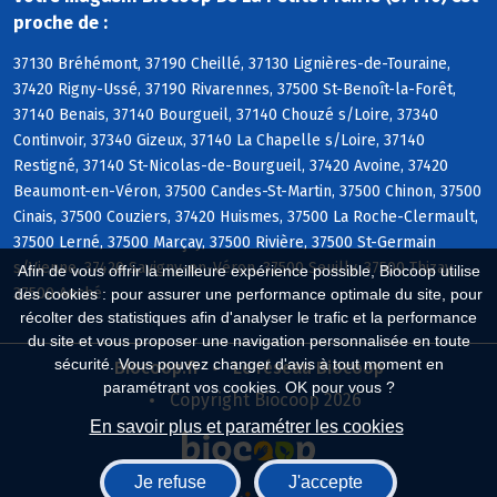
proche de :
37130 Bréhémont, 37190 Cheillé, 37130 Lignières-de-Touraine,
37420 Rigny-Ussé, 37190 Rivarennes, 37500 St-Benoît-la-Forêt,
37140 Benais, 37140 Bourgueil, 37140 Chouzé s/Loire, 37340
Continvoir, 37340 Gizeux, 37140 La Chapelle s/Loire, 37140
Restigné, 37140 St-Nicolas-de-Bourgueil, 37420 Avoine, 37420
Beaumont-en-Véron, 37500 Candes-St-Martin, 37500 Chinon, 37500
Cinais, 37500 Couziers, 37420 Huismes, 37500 La Roche-Clermault,
37500 Lerné, 37500 Marçay, 37500 Rivière, 37500 St-Germain
s/Vienne, 37420 Savigny-en-Véron, 37500 Seuilly, 37500 Thizay,
Afin de vous offrir la meilleure expérience possible, Biocoop utilise
37500 Anché
des cookies : pour assurer une performance optimale du site, pour
récolter des statistiques afin d'analyser le trafic et la performance
du site et vous proposer une navigation personnalisée en toute
sécurité. Vous pouvez changer d'avis à tout moment en
Biocoop.fr
Le réseau Biocoop
paramétrant vos cookies. OK pour vous ?
Copyright Biocoop 2026
En savoir plus et paramétrer les cookies
Je refuse
J'accepte