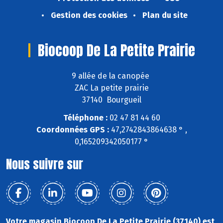
Gestion des cookies
Plan du site
Biocoop De La Petite Prairie
9 allée de la canopée
ZAC La petite prairie
37140 Bourgueil
Téléphone :
02 47 81 44 60
Coordonnées GPS :
47,2742843864638 ° ,
0,165209342050177 °
Nous suivre sur
Votre magasin Biocoop De La Petite Prairie (37140) est