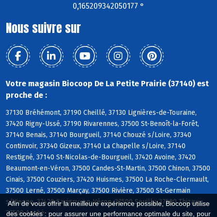
0,165209342050177 °
Nous suivre sur
Votre magasin Biocoop De La Petite Prairie (37140) est
proche de :
37130 Bréhémont, 37190 Cheillé, 37130 Lignières-de-Touraine,
37420 Rigny-Ussé, 37190 Rivarennes, 37500 St-Benoît-la-Forêt,
37140 Benais, 37140 Bourgueil, 37140 Chouzé s/Loire, 37340
Continvoir, 37340 Gizeux, 37140 La Chapelle s/Loire, 37140
Restigné, 37140 St-Nicolas-de-Bourgueil, 37420 Avoine, 37420
Beaumont-en-Véron, 37500 Candes-St-Martin, 37500 Chinon, 37500
Cinais, 37500 Couziers, 37420 Huismes, 37500 La Roche-Clermault,
37500 Lerné, 37500 Marçay, 37500 Rivière, 37500 St-Germain
s/Vienne, 37420 Savigny-en-Véron, 37500 Seuilly, 37500 Thizay,
Afin de vous offrir la meilleure expérience possible, Biocoop utilise
37500 Anché
des cookies : pour assurer une performance optimale du site, pour