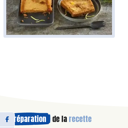
Préparation
de la
recette