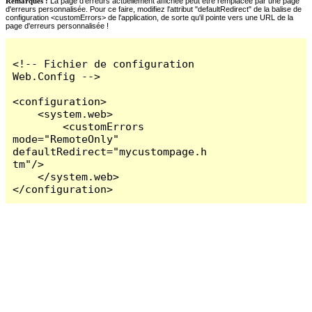
Remarques :
La page d'erreurs actuellement affichée peut être remplacée par une page
d'erreurs personnalisée. Pour ce faire, modifiez l'attribut "defaultRedirect" de la balise de
configuration <customErrors> de l'application, de sorte qu'il pointe vers une URL de la
page d'erreurs personnalisée !
<!-- Fichier de configuration 
Web.Config -->

<configuration>

    <system.web>

        <customErrors 
mode="RemoteOnly" 
defaultRedirect="mycustompage.h
tm"/>

    </system.web>

</configuration>