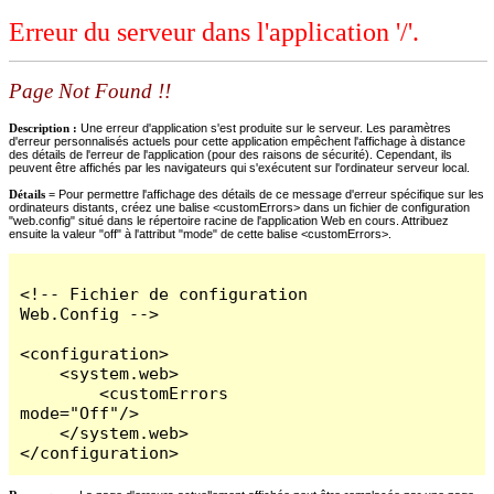
Erreur du serveur dans l'application '/'.
Page Not Found !!
Description :
Une erreur d'application s'est produite sur le serveur. Les paramètres
d'erreur personnalisés actuels pour cette application empêchent l'affichage à distance
des détails de l'erreur de l'application (pour des raisons de sécurité). Cependant, ils
peuvent être affichés par les navigateurs qui s'exécutent sur l'ordinateur serveur local.
Détails =
Pour permettre l'affichage des détails de ce message d'erreur spécifique sur les
ordinateurs distants, créez une balise <customErrors> dans un fichier de configuration
"web.config" situé dans le répertoire racine de l'application Web en cours. Attribuez
ensuite la valeur "off" à l'attribut "mode" de cette balise <customErrors>.
<!-- Fichier de configuration 
Web.Config -->

<configuration>

    <system.web>

        <customErrors 
mode="Off"/>

    </system.web>

</configuration>