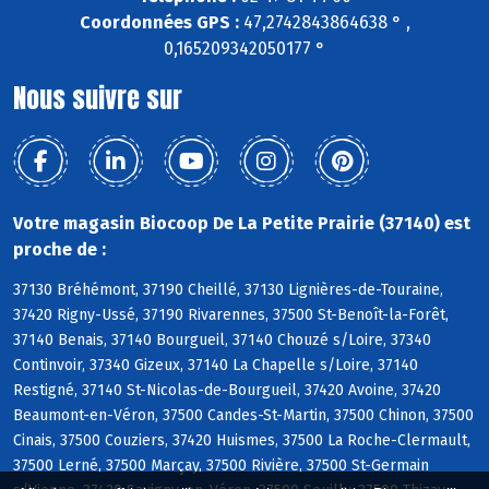
Coordonnées GPS :
47,2742843864638 ° ,
0,165209342050177 °
Nous suivre sur
Votre magasin Biocoop De La Petite Prairie (37140) est
proche de :
37130 Bréhémont, 37190 Cheillé, 37130 Lignières-de-Touraine,
37420 Rigny-Ussé, 37190 Rivarennes, 37500 St-Benoît-la-Forêt,
37140 Benais, 37140 Bourgueil, 37140 Chouzé s/Loire, 37340
Continvoir, 37340 Gizeux, 37140 La Chapelle s/Loire, 37140
Restigné, 37140 St-Nicolas-de-Bourgueil, 37420 Avoine, 37420
Beaumont-en-Véron, 37500 Candes-St-Martin, 37500 Chinon, 37500
Cinais, 37500 Couziers, 37420 Huismes, 37500 La Roche-Clermault,
37500 Lerné, 37500 Marçay, 37500 Rivière, 37500 St-Germain