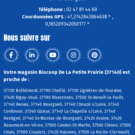
Téléphone :
02 47 81 44 60
Coordonnées GPS :
47,2742843864638 ° ,
0,165209342050177 °
Nous suivre sur
Votre magasin Biocoop De La Petite Prairie (37140) est
proche de :
37130 Bréhémont, 37190 Cheillé, 37130 Lignières-de-Touraine,
37420 Rigny-Ussé, 37190 Rivarennes, 37500 St-Benoît-la-Forêt,
37140 Benais, 37140 Bourgueil, 37140 Chouzé s/Loire, 37340
Continvoir, 37340 Gizeux, 37140 La Chapelle s/Loire, 37140
Restigné, 37140 St-Nicolas-de-Bourgueil, 37420 Avoine, 37420
Beaumont-en-Véron, 37500 Candes-St-Martin, 37500 Chinon, 37500
Cinais, 37500 Couziers, 37420 Huismes, 37500 La Roche-Clermault,