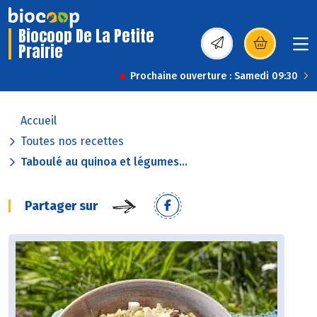
Biocoop De La Petite
Prairie
(s’ouvre dans une nou
Prochaine ouverture : Samedi 09:30
Accueil
Toutes nos recettes
Taboulé au quinoa et légumes...
Partager sur