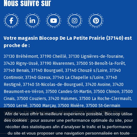
Nous suivre sur
Votre magasin Biocoop De La Petite Prairie (37140) est
proche de :
37130 Bréhémont, 37190 Cheillé, 37130 Lignières-de-Touraine,
37420 Rigny-Ussé, 37190 Rivarennes, 37500 St-Benoît-la-Forêt,
37140 Benais, 37140 Bourgueil, 37140 Chouzé s/Loire, 37340
Continvoir, 37340 Gizeux, 37140 La Chapelle s/Loire, 37140
Restigné, 37140 St-Nicolas-de-Bourgueil, 37420 Avoine, 37420
Beaumont-en-Véron, 37500 Candes-St-Martin, 37500 Chinon, 37500
Cinais, 37500 Couziers, 37420 Huismes, 37500 La Roche-Clermault,
37500 Lerné, 37500 Marçay, 37500 Rivière, 37500 St-Germain
s/Vienne, 37420 Savigny-en-Véron, 37500 Seuilly, 37500 Thizay,
Afin de vous offrir la meilleure expérience possible, Biocoop utilise
37500 Anché
des cookies : pour assurer une performance optimale du site, pour
récolter des statistiques afin d'analyser le trafic et la performance
du site et vous proposer une navigation personnalisée en toute