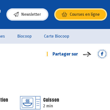
Newsletter
Courses en ligne
(s’ouvre dans une nouvelle fenêtre)
nes
Biocoop
Carte Biocoop
Partager sur
tion
Cuisson
2 min