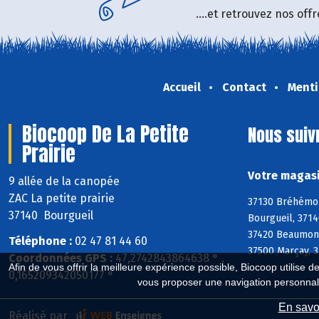
....et retrouvez nos of
Accueil
Contact
Menti
Biocoop De La Petite
Nous suiv
Prairie
Votre magasi
9 allée de la canopée
ZAC La petite prairie
37130 Bréhémont
37140 Bourgueil
Bourgueil, 3714
37420 Beaumont-
Téléphone :
02 47 81 44 60
37500 Marçay, 3
Coordonnées GPS :
47,2742843864638 ° ,
Afin de vous offrir la meilleure expérience possible, Biocoop utilise d
0,165209342050177 °
vous proposer une navigation personnal
En savoi
Réalisé par