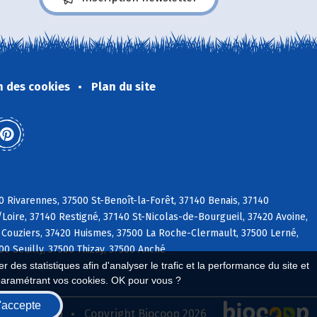
n des cookies
Plan du site
0 Rivarennes, 37500 St-Benoît-la-Forêt, 37140 Benais, 37140
/Loire, 37140 Restigné, 37140 St-Nicolas-de-Bourgueil, 37420 Avoine,
 Couziers, 37420 Huismes, 37500 La Roche-Clermault, 37500 Lerné,
0 Seuilly, 37500 Thizay, 37500 Anché
 des statistiques afin d'analyser le trafic et la performance du site et
paramétrant vos cookies. OK pour vous ?
'accepte
seau Biocoop
Copyright Biocoop 2026