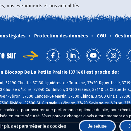
fres, nos événements et nos actualités.
ons légales
Protection des données
CGU
Gestio
re sur
n Biocoop De La Petite Prairie (37140) est proche de :
, 37190 Cheillé, 37130 Lignières-de-Touraine, 37420 Rigny-Ussé, 3719
0 Chouzé s/Loire, 37340 Continvoir, 37340 Gizeux, 37140 La Chapelle s
en-Véron, 37500 Candes-St-Martin, 37500 Chinon, 37500 Cinais, 37500
7500 Rivière, 37500 St-Germain s/Vienne, 37420 Savigny-en-Véron, 3750
es cookies : pour assurer une performance optimale du site, pour récolter
isée en toute sécurité. Vous pouvez changer d'avis à tout moment en 
r plus et paramétrer les cookies
Je refuse
J
Biocoop.fr
Le ré