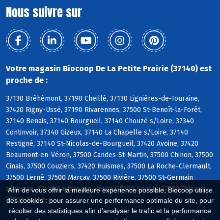
Nous suivre sur
Votre magasin Biocoop De La Petite Prairie (37140) est
proche de :
37130 Bréhémont, 37190 Cheillé, 37130 Lignières-de-Touraine,
37420 Rigny-Ussé, 37190 Rivarennes, 37500 St-Benoît-la-Forêt,
37140 Benais, 37140 Bourgueil, 37140 Chouzé s/Loire, 37340
Continvoir, 37340 Gizeux, 37140 La Chapelle s/Loire, 37140
Restigné, 37140 St-Nicolas-de-Bourgueil, 37420 Avoine, 37420
Beaumont-en-Véron, 37500 Candes-St-Martin, 37500 Chinon, 37500
Cinais, 37500 Couziers, 37420 Huismes, 37500 La Roche-Clermault,
37500 Lerné, 37500 Marçay, 37500 Rivière, 37500 St-Germain
s/Vienne, 37420 Savigny-en-Véron, 37500 Seuilly, 37500 Thizay,
Afin de vous offrir la meilleure expérience possible, Biocoop utilise
37500 Anché
des cookies : pour assurer une performance optimale du site, pour
récolter des statistiques afin d'analyser le trafic et la performance