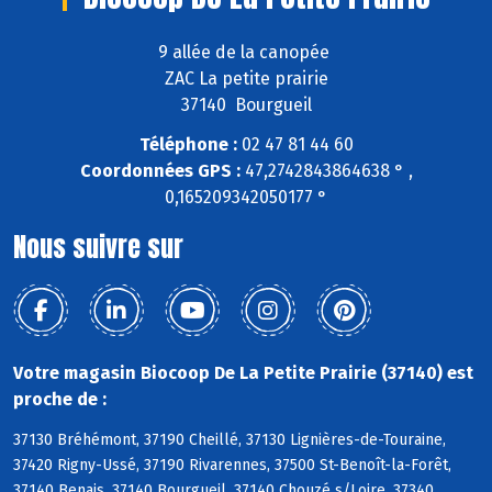
9 allée de la canopée
ZAC La petite prairie
37140 Bourgueil
Téléphone :
02 47 81 44 60
Coordonnées GPS :
47,2742843864638 ° ,
0,165209342050177 °
Nous suivre sur
Votre magasin Biocoop De La Petite Prairie (37140) est
proche de :
37130 Bréhémont, 37190 Cheillé, 37130 Lignières-de-Touraine,
37420 Rigny-Ussé, 37190 Rivarennes, 37500 St-Benoît-la-Forêt,
37140 Benais, 37140 Bourgueil, 37140 Chouzé s/Loire, 37340