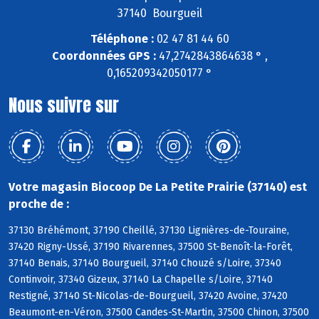
37140 Bourgueil
Téléphone :
02 47 81 44 60
Coordonnées GPS :
47,2742843864638 ° ,
0,165209342050177 °
Nous suivre sur
Votre magasin Biocoop De La Petite Prairie (37140) est
proche de :
37130 Bréhémont, 37190 Cheillé, 37130 Lignières-de-Touraine,
37420 Rigny-Ussé, 37190 Rivarennes, 37500 St-Benoît-la-Forêt,
37140 Benais, 37140 Bourgueil, 37140 Chouzé s/Loire, 37340
Continvoir, 37340 Gizeux, 37140 La Chapelle s/Loire, 37140
Restigné, 37140 St-Nicolas-de-Bourgueil, 37420 Avoine, 37420
Beaumont-en-Véron, 37500 Candes-St-Martin, 37500 Chinon, 37500