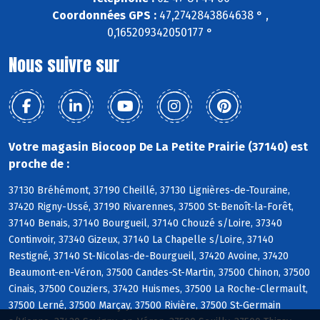
Coordonnées GPS :
47,2742843864638 ° ,
0,165209342050177 °
Nous suivre sur
Votre magasin Biocoop De La Petite Prairie (37140) est
proche de :
37130 Bréhémont, 37190 Cheillé, 37130 Lignières-de-Touraine,
37420 Rigny-Ussé, 37190 Rivarennes, 37500 St-Benoît-la-Forêt,
37140 Benais, 37140 Bourgueil, 37140 Chouzé s/Loire, 37340
Continvoir, 37340 Gizeux, 37140 La Chapelle s/Loire, 37140
Restigné, 37140 St-Nicolas-de-Bourgueil, 37420 Avoine, 37420
Beaumont-en-Véron, 37500 Candes-St-Martin, 37500 Chinon, 37500
Cinais, 37500 Couziers, 37420 Huismes, 37500 La Roche-Clermault,
37500 Lerné, 37500 Marçay, 37500 Rivière, 37500 St-Germain