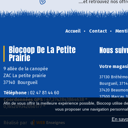
....et retrouvez nos of
Accueil
Contact
Menti
Biocoop De La Petite
Nous suiv
Prairie
Votre magasi
9 allée de la canopée
ZAC La petite prairie
37130 Bréhémont
37140 Bourgueil
Bourgueil, 3714
37420 Beaumont-
Téléphone :
02 47 81 44 60
37500 Marçay, 3
Coordonnées GPS :
47,2742843864638 ° ,
Afin de vous offrir la meilleure expérience possible, Biocoop utilise d
0,165209342050177 °
vous proposer une navigation personnal
En savoi
Réalisé par