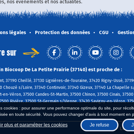
fres, nos événements et nos actualités.
ons légales
Protection des données
CGU
Gestio
re sur
n Biocoop De La Petite Prairie (37140) est proche de :
, 37190 Cheillé, 37130 Lignières-de-Touraine, 37420 Rigny-Ussé, 3719
0 Chouzé s/Loire, 37340 Continvoir, 37340 Gizeux, 37140 La Chapelle s
en-Véron, 37500 Candes-St-Martin, 37500 Chinon, 37500 Cinais, 37500
7500 Rivière, 37500 St-Germain s/Vienne, 37420 Savigny-en-Véron, 3750
es cookies : pour assurer une performance optimale du site, pour récolter
isée en toute sécurité. Vous pouvez changer d'avis à tout moment en 
r plus et paramétrer les cookies
Je refuse
J
Biocoop.fr
Le ré