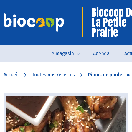
Biocoop D
La Petite
Prairie
Le magasin
Agenda
Act
Accueil
Toutes nos recettes
Pilons de poulet a