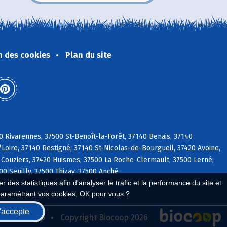
n des cookies
Plan du site
0 Rivarennes, 37500 St-Benoît-la-Forêt, 37140 Benais, 37140
/Loire, 37140 Restigné, 37140 St-Nicolas-de-Bourgueil, 37420 Avoine,
 Couziers, 37420 Huismes, 37500 La Roche-Clermault, 37500 Lerné,
0 Seuilly, 37500 Thizay, 37500 Anché
 des statistiques afin d'analyser le trafic et la performance du site et
paramétrant vos cookies. OK pour vous ?
'accepte
seau Biocoop
Copyright Biocoop 2026