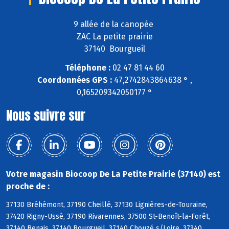
9 allée de la canopée
ZAC La petite prairie
37140 Bourgueil
Téléphone :
02 47 81 44 60
Coordonnées GPS :
47,2742843864638 ° ,
0,165209342050177 °
Nous suivre sur
Votre magasin Biocoop De La Petite Prairie (37140) est
proche de :
37130 Bréhémont, 37190 Cheillé, 37130 Lignières-de-Touraine,
37420 Rigny-Ussé, 37190 Rivarennes, 37500 St-Benoît-la-Forêt,
37140 Benais, 37140 Bourgueil, 37140 Chouzé s/Loire, 37340