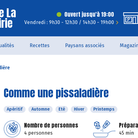
e La
Ouvert jusqu'à 19:00
irie
Vendredi : 9h30 - 12h30 / 14h30 - 19h00
ualités
Recettes
Paysans associés
Magazi
ière
Comme une pissaladière
Apéritif
Automne
Eté
Hiver
Printemps
Nombre de personnes
Prépara
4 personnes
45 min