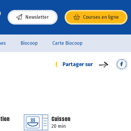
Newsletter
Courses en ligne
(s’ouvre dans une nouvelle fenêtre)
nes
Biocoop
Carte Biocoop
Partager sur
tion
Cuisson
20 min