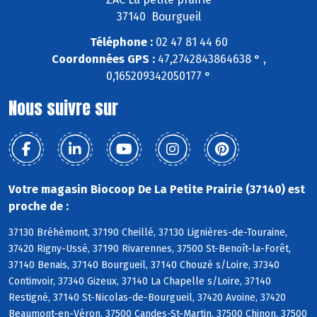
37140 Bourgueil
Téléphone :
02 47 81 44 60
Coordonnées GPS :
47,2742843864638 ° ,
0,165209342050177 °
Nous suivre sur
Votre magasin Biocoop De La Petite Prairie (37140) est
proche de :
37130 Bréhémont, 37190 Cheillé, 37130 Lignières-de-Touraine,
37420 Rigny-Ussé, 37190 Rivarennes, 37500 St-Benoît-la-Forêt,
37140 Benais, 37140 Bourgueil, 37140 Chouzé s/Loire, 37340
Continvoir, 37340 Gizeux, 37140 La Chapelle s/Loire, 37140
Restigné, 37140 St-Nicolas-de-Bourgueil, 37420 Avoine, 37420
Beaumont-en-Véron, 37500 Candes-St-Martin, 37500 Chinon, 37500