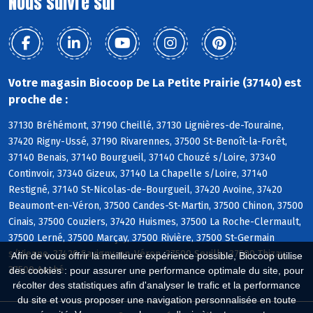
Nous suivre sur
Votre magasin Biocoop De La Petite Prairie (37140) est
proche de :
37130 Bréhémont, 37190 Cheillé, 37130 Lignières-de-Touraine,
37420 Rigny-Ussé, 37190 Rivarennes, 37500 St-Benoît-la-Forêt,
37140 Benais, 37140 Bourgueil, 37140 Chouzé s/Loire, 37340
Continvoir, 37340 Gizeux, 37140 La Chapelle s/Loire, 37140
Restigné, 37140 St-Nicolas-de-Bourgueil, 37420 Avoine, 37420
Beaumont-en-Véron, 37500 Candes-St-Martin, 37500 Chinon, 37500
Cinais, 37500 Couziers, 37420 Huismes, 37500 La Roche-Clermault,
37500 Lerné, 37500 Marçay, 37500 Rivière, 37500 St-Germain
s/Vienne, 37420 Savigny-en-Véron, 37500 Seuilly, 37500 Thizay,
Afin de vous offrir la meilleure expérience possible, Biocoop utilise
37500 Anché
des cookies : pour assurer une performance optimale du site, pour
récolter des statistiques afin d'analyser le trafic et la performance
du site et vous proposer une navigation personnalisée en toute