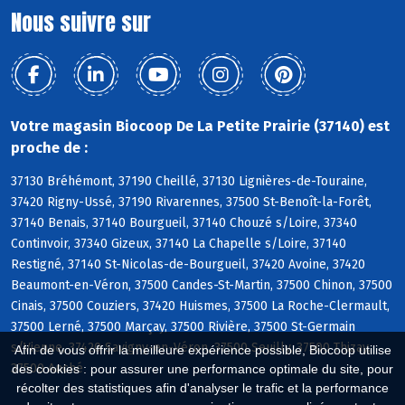
Nous suivre sur
Votre magasin Biocoop De La Petite Prairie (37140) est
proche de :
37130 Bréhémont, 37190 Cheillé, 37130 Lignières-de-Touraine,
37420 Rigny-Ussé, 37190 Rivarennes, 37500 St-Benoît-la-Forêt,
37140 Benais, 37140 Bourgueil, 37140 Chouzé s/Loire, 37340
Continvoir, 37340 Gizeux, 37140 La Chapelle s/Loire, 37140
Restigné, 37140 St-Nicolas-de-Bourgueil, 37420 Avoine, 37420
Beaumont-en-Véron, 37500 Candes-St-Martin, 37500 Chinon, 37500
Cinais, 37500 Couziers, 37420 Huismes, 37500 La Roche-Clermault,
37500 Lerné, 37500 Marçay, 37500 Rivière, 37500 St-Germain
s/Vienne, 37420 Savigny-en-Véron, 37500 Seuilly, 37500 Thizay,
Afin de vous offrir la meilleure expérience possible, Biocoop utilise
37500 Anché
des cookies : pour assurer une performance optimale du site, pour
récolter des statistiques afin d'analyser le trafic et la performance