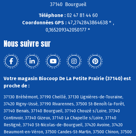
37140 Bourgueil
Téléphone :
02 47 81 44 60
Coordonnées GPS :
47,2742843864638 ° ,
0,165209342050177 °
Nous suivre sur
Votre magasin Biocoop De La Petite Prairie (37140) est
proche de :
37130 Bréhémont, 37190 Cheillé, 37130 Lignières-de-Touraine,
37420 Rigny-Ussé, 37190 Rivarennes, 37500 St-Benoît-la-Forêt,
37140 Benais, 37140 Bourgueil, 37140 Chouzé s/Loire, 37340
Continvoir, 37340 Gizeux, 37140 La Chapelle s/Loire, 37140
Restigné, 37140 St-Nicolas-de-Bourgueil, 37420 Avoine, 37420
Beaumont-en-Véron, 37500 Candes-St-Martin, 37500 Chinon, 37500