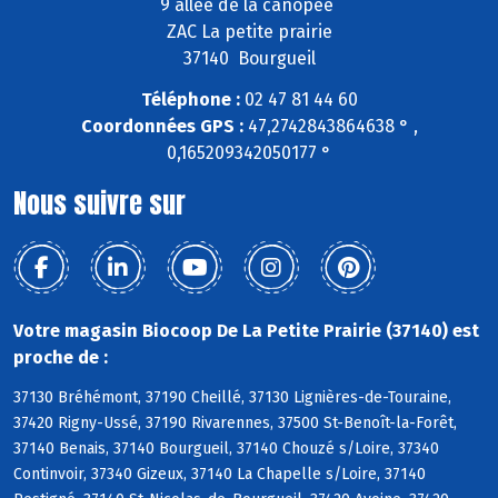
9 allée de la canopée
ZAC La petite prairie
37140 Bourgueil
Téléphone :
02 47 81 44 60
Coordonnées GPS :
47,2742843864638 ° ,
0,165209342050177 °
Nous suivre sur
Votre magasin Biocoop De La Petite Prairie (37140) est
proche de :
37130 Bréhémont, 37190 Cheillé, 37130 Lignières-de-Touraine,
37420 Rigny-Ussé, 37190 Rivarennes, 37500 St-Benoît-la-Forêt,
37140 Benais, 37140 Bourgueil, 37140 Chouzé s/Loire, 37340
Continvoir, 37340 Gizeux, 37140 La Chapelle s/Loire, 37140