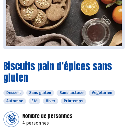
Biscuits pain d’épices sans
gluten
Dessert
Sans gluten
Sans lactose
Végétarien
Automne
Eté
Hiver
Printemps
Nombre de personnes
4 personnes