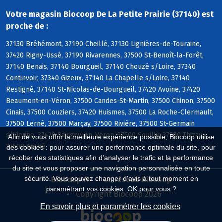
Votre magasin Biocoop De La Petite Prairie (37140) est
proche de :
37130 Bréhémont, 37190 Cheillé, 37130 Lignières-de-Touraine,
37420 Rigny-Ussé, 37190 Rivarennes, 37500 St-Benoît-la-Forêt,
37140 Benais, 37140 Bourgueil, 37140 Chouzé s/Loire, 37340
Continvoir, 37340 Gizeux, 37140 La Chapelle s/Loire, 37140
Restigné, 37140 St-Nicolas-de-Bourgueil, 37420 Avoine, 37420
Beaumont-en-Véron, 37500 Candes-St-Martin, 37500 Chinon, 37500
Cinais, 37500 Couziers, 37420 Huismes, 37500 La Roche-Clermault,
37500 Lerné, 37500 Marçay, 37500 Rivière, 37500 St-Germain
s/Vienne, 37420 Savigny-en-Véron, 37500 Seuilly, 37500 Thizay,
Afin de vous offrir la meilleure expérience possible, Biocoop utilise
37500 Anché
des cookies : pour assurer une performance optimale du site, pour
récolter des statistiques afin d'analyser le trafic et la performance
du site et vous proposer une navigation personnalisée en toute
sécurité. Vous pouvez changer d'avis à tout moment en
Biocoop.fr
Le réseau Biocoop
paramétrant vos cookies. OK pour vous ?
Copyright Biocoop 2026
En savoir plus et paramétrer les cookies