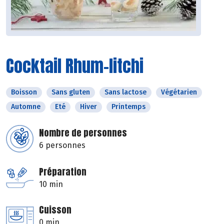
Cocktail Rhum-litchi
Boisson
Sans gluten
Sans lactose
Végétarien
Automne
Eté
Hiver
Printemps
Nombre de personnes
6 personnes
Préparation
10 min
Cuisson
0 min