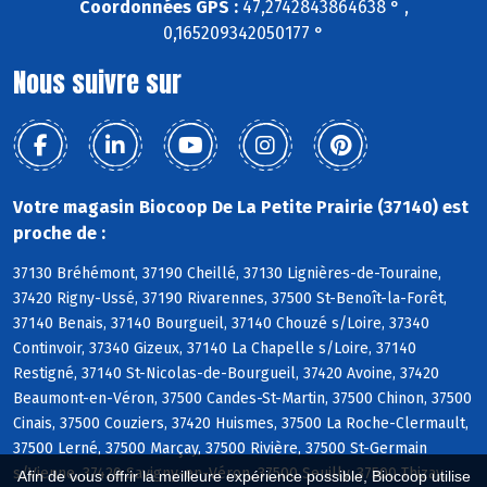
Coordonnées GPS :
47,2742843864638 ° ,
0,165209342050177 °
Nous suivre sur
Votre magasin Biocoop De La Petite Prairie (37140) est
proche de :
37130 Bréhémont, 37190 Cheillé, 37130 Lignières-de-Touraine,
37420 Rigny-Ussé, 37190 Rivarennes, 37500 St-Benoît-la-Forêt,
37140 Benais, 37140 Bourgueil, 37140 Chouzé s/Loire, 37340
Continvoir, 37340 Gizeux, 37140 La Chapelle s/Loire, 37140
Restigné, 37140 St-Nicolas-de-Bourgueil, 37420 Avoine, 37420
Beaumont-en-Véron, 37500 Candes-St-Martin, 37500 Chinon, 37500
Cinais, 37500 Couziers, 37420 Huismes, 37500 La Roche-Clermault,
37500 Lerné, 37500 Marçay, 37500 Rivière, 37500 St-Germain
s/Vienne, 37420 Savigny-en-Véron, 37500 Seuilly, 37500 Thizay,
Afin de vous offrir la meilleure expérience possible, Biocoop utilise