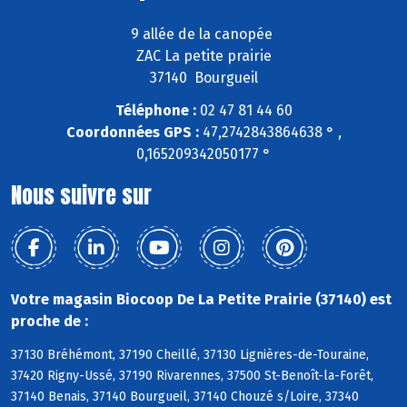
9 allée de la canopée
ZAC La petite prairie
37140 Bourgueil
Téléphone :
02 47 81 44 60
Coordonnées GPS :
47,2742843864638 ° ,
0,165209342050177 °
Nous suivre sur
Votre magasin Biocoop De La Petite Prairie (37140) est
proche de :
37130 Bréhémont, 37190 Cheillé, 37130 Lignières-de-Touraine,
37420 Rigny-Ussé, 37190 Rivarennes, 37500 St-Benoît-la-Forêt,
37140 Benais, 37140 Bourgueil, 37140 Chouzé s/Loire, 37340