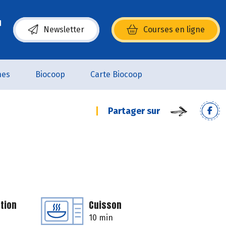
Newsletter
Courses en ligne
(s’ouvre dans une nouvelle fenêtre)
nes
Biocoop
Carte Biocoop
Partager sur
tion
Cuisson
10 min