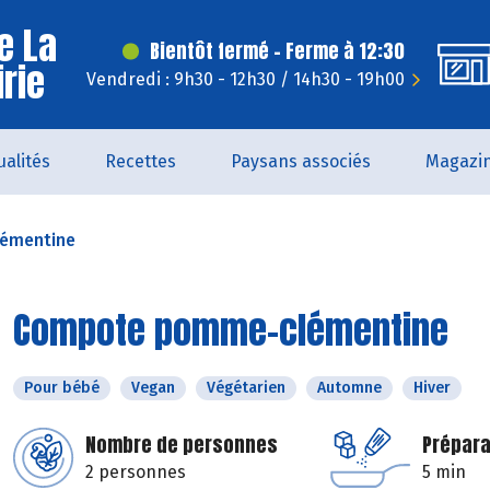
e La
Bientôt fermé - Ferme à 12:30
irie
Vendredi : 9h30 - 12h30 / 14h30 - 19h00
ualités
Recettes
Paysans associés
Magazi
émentine
Compote pomme-clémentine
Pour bébé
Vegan
Végétarien
Automne
Hiver
Nombre de personnes
Prépara
2 personnes
5 min