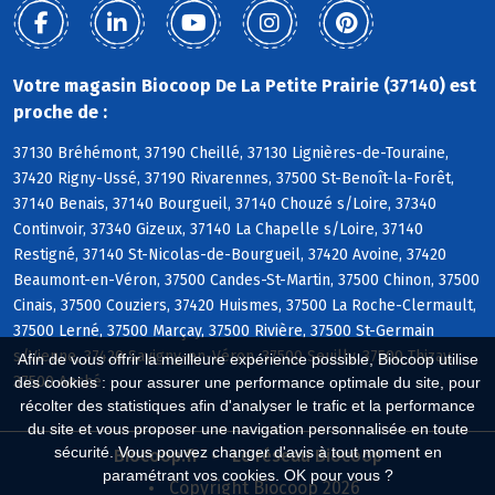
Votre magasin Biocoop De La Petite Prairie (37140) est
proche de :
37130 Bréhémont, 37190 Cheillé, 37130 Lignières-de-Touraine,
37420 Rigny-Ussé, 37190 Rivarennes, 37500 St-Benoît-la-Forêt,
37140 Benais, 37140 Bourgueil, 37140 Chouzé s/Loire, 37340
Continvoir, 37340 Gizeux, 37140 La Chapelle s/Loire, 37140
Restigné, 37140 St-Nicolas-de-Bourgueil, 37420 Avoine, 37420
Beaumont-en-Véron, 37500 Candes-St-Martin, 37500 Chinon, 37500
Cinais, 37500 Couziers, 37420 Huismes, 37500 La Roche-Clermault,
37500 Lerné, 37500 Marçay, 37500 Rivière, 37500 St-Germain
s/Vienne, 37420 Savigny-en-Véron, 37500 Seuilly, 37500 Thizay,
Afin de vous offrir la meilleure expérience possible, Biocoop utilise
37500 Anché
des cookies : pour assurer une performance optimale du site, pour
récolter des statistiques afin d'analyser le trafic et la performance
du site et vous proposer une navigation personnalisée en toute
sécurité. Vous pouvez changer d'avis à tout moment en
Biocoop.fr
Le réseau Biocoop
paramétrant vos cookies. OK pour vous ?
Copyright Biocoop 2026