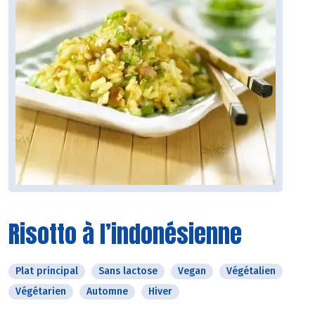
Risotto à l’indonésienne
Plat principal
Sans lactose
Vegan
Végétalien
Végétarien
Automne
Hiver