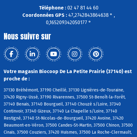
Téléphone :
02 47 81 44 60
Coordonnées GPS :
47,2742843864638 ° ,
0,165209342050177 °
Nous suivre sur
Votre magasin Biocoop De La Petite Prairie (37140) est
proche de :
37130 Bréhémont, 37190 Cheillé, 37130 Lignières-de-Touraine,
37420 Rigny-Ussé, 37190 Rivarennes, 37500 St-Benoît-la-Forêt,
37140 Benais, 37140 Bourgueil, 37140 Chouzé s/Loire, 37340
Continvoir, 37340 Gizeux, 37140 La Chapelle s/Loire, 37140
Restigné, 37140 St-Nicolas-de-Bourgueil, 37420 Avoine, 37420
Beaumont-en-Véron, 37500 Candes-St-Martin, 37500 Chinon, 37500
Cinais, 37500 Couziers, 37420 Huismes, 37500 La Roche-Clermault,