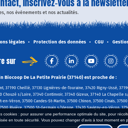
tact, inscrivez-vous à la newsletter
fres, nos événements et nos actualités.
ons légales
Protection des données
CGU
Gestio
re sur
n Biocoop De La Petite Prairie (37140) est proche de :
, 37190 Cheillé, 37130 Lignières-de-Touraine, 37420 Rigny-Ussé, 3719
0 Chouzé s/Loire, 37340 Continvoir, 37340 Gizeux, 37140 La Chapelle s
en-Véron, 37500 Candes-St-Martin, 37500 Chinon, 37500 Cinais, 37500
7500 Rivière, 37500 St-Germain s/Vienne, 37420 Savigny-en-Véron, 3750
es cookies : pour assurer une performance optimale du site, pour récolter
isée en toute sécurité. Vous pouvez changer d'avis à tout moment en 