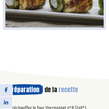
Préparation
de la
recette
Préchauffez le four thermostat n°8 (240°).