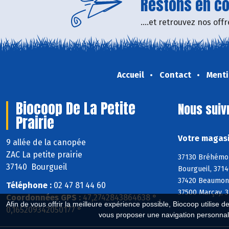
Restons en con
....et retrouvez nos of
Accueil
Contact
Menti
Biocoop De La Petite
Nous suiv
Prairie
Votre magasi
9 allée de la canopée
ZAC La petite prairie
37130 Bréhémont
37140 Bourgueil
Bourgueil, 3714
37420 Beaumont-
Téléphone :
02 47 81 44 60
37500 Marçay, 3
Coordonnées GPS :
47,2742843864638 ° ,
Afin de vous offrir la meilleure expérience possible, Biocoop utilise d
0,165209342050177 °
vous proposer une navigation personnal