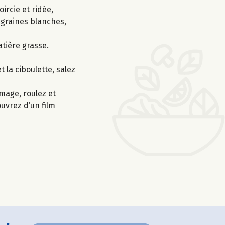
ircie et ridée,
s graines blanches,
atière grasse.
 la ciboulette, salez
mage, roulez et
ouvrez d’un film