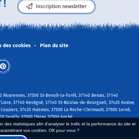
 !
Inscription newsletter
n des cookies
Plan du site
0 Rivarennes, 37500 St-Benoît-la-Forêt, 37140 Benais, 37140
/Loire, 37140 Restigné, 37140 St-Nicolas-de-Bourgueil, 37420 Avoine,
 Couziers, 37420 Huismes, 37500 La Roche-Clermault, 37500 Lerné,
0 Seuilly, 37500 Thizay, 37500 Anché
 des statistiques afin d'analyser le trafic et la performance du site et
paramétrant vos cookies. OK pour vous ?