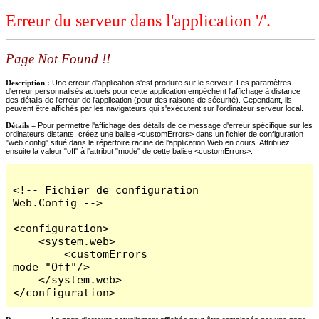
Erreur du serveur dans l'application '/'.
Page Not Found !!
Description :
Une erreur d'application s'est produite sur le serveur. Les paramètres
d'erreur personnalisés actuels pour cette application empêchent l'affichage à distance
des détails de l'erreur de l'application (pour des raisons de sécurité). Cependant, ils
peuvent être affichés par les navigateurs qui s'exécutent sur l'ordinateur serveur local.
Détails =
Pour permettre l'affichage des détails de ce message d'erreur spécifique sur les
ordinateurs distants, créez une balise <customErrors> dans un fichier de configuration
"web.config" situé dans le répertoire racine de l'application Web en cours. Attribuez
ensuite la valeur "off" à l'attribut "mode" de cette balise <customErrors>.
<!-- Fichier de configuration 
Web.Config -->

<configuration>

    <system.web>

        <customErrors 
mode="Off"/>

    </system.web>

</configuration>