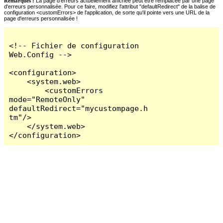
Remarques :
La page d'erreurs actuellement affichée peut être remplacée par une page
d'erreurs personnalisée. Pour ce faire, modifiez l'attribut "defaultRedirect" de la balise de
configuration <customErrors> de l'application, de sorte qu'il pointe vers une URL de la
page d'erreurs personnalisée !
<!-- Fichier de configuration 
Web.Config -->

<configuration>

    <system.web>

        <customErrors 
mode="RemoteOnly" 
defaultRedirect="mycustompage.h
tm"/>

    </system.web>

</configuration>