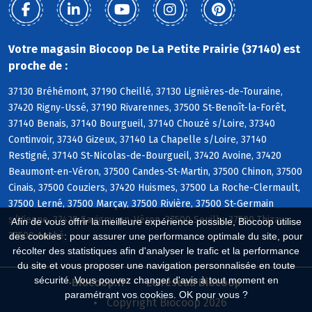
Votre magasin Biocoop De La Petite Prairie (37140) est
proche de :
37130 Bréhémont, 37190 Cheillé, 37130 Lignières-de-Touraine,
37420 Rigny-Ussé, 37190 Rivarennes, 37500 St-Benoît-la-Forêt,
37140 Benais, 37140 Bourgueil, 37140 Chouzé s/Loire, 37340
Continvoir, 37340 Gizeux, 37140 La Chapelle s/Loire, 37140
Restigné, 37140 St-Nicolas-de-Bourgueil, 37420 Avoine, 37420
Beaumont-en-Véron, 37500 Candes-St-Martin, 37500 Chinon, 37500
Cinais, 37500 Couziers, 37420 Huismes, 37500 La Roche-Clermault,
37500 Lerné, 37500 Marçay, 37500 Rivière, 37500 St-Germain
s/Vienne, 37420 Savigny-en-Véron, 37500 Seuilly, 37500 Thizay,
Afin de vous offrir la meilleure expérience possible, Biocoop utilise
37500 Anché
des cookies : pour assurer une performance optimale du site, pour
récolter des statistiques afin d'analyser le trafic et la performance
du site et vous proposer une navigation personnalisée en toute
sécurité. Vous pouvez changer d'avis à tout moment en
Biocoop.fr
Le réseau Biocoop
paramétrant vos cookies. OK pour vous ?
Copyright Biocoop 2026