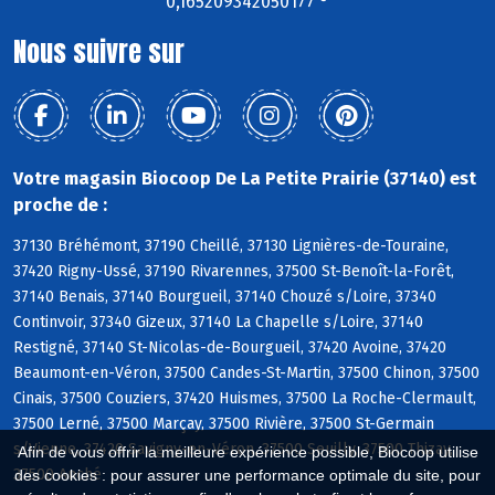
0,165209342050177 °
Nous suivre sur
Votre magasin Biocoop De La Petite Prairie (37140) est
proche de :
37130 Bréhémont, 37190 Cheillé, 37130 Lignières-de-Touraine,
37420 Rigny-Ussé, 37190 Rivarennes, 37500 St-Benoît-la-Forêt,
37140 Benais, 37140 Bourgueil, 37140 Chouzé s/Loire, 37340
Continvoir, 37340 Gizeux, 37140 La Chapelle s/Loire, 37140
Restigné, 37140 St-Nicolas-de-Bourgueil, 37420 Avoine, 37420
Beaumont-en-Véron, 37500 Candes-St-Martin, 37500 Chinon, 37500
Cinais, 37500 Couziers, 37420 Huismes, 37500 La Roche-Clermault,
37500 Lerné, 37500 Marçay, 37500 Rivière, 37500 St-Germain
s/Vienne, 37420 Savigny-en-Véron, 37500 Seuilly, 37500 Thizay,
Afin de vous offrir la meilleure expérience possible, Biocoop utilise
37500 Anché
des cookies : pour assurer une performance optimale du site, pour