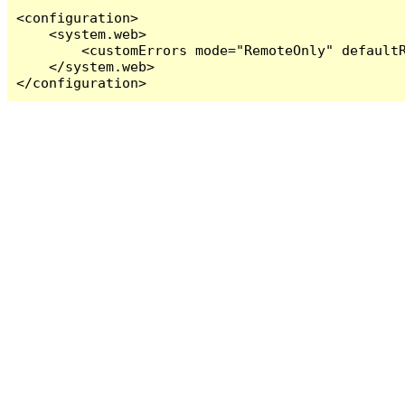
<configuration>

    <system.web>

        <customErrors mode="RemoteOnly" defaultR
    </system.web>

</configuration>