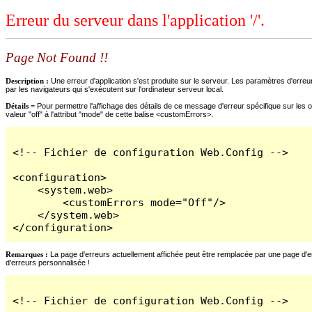
Erreur du serveur dans l'application '/'.
Page Not Found !!
Description :
Une erreur d'application s'est produite sur le serveur. Les paramètres d'erreur
par les navigateurs qui s'exécutent sur l'ordinateur serveur local.
Détails =
Pour permettre l'affichage des détails de ce message d'erreur spécifique sur les o
valeur "off" à l'attribut "mode" de cette balise <customErrors>.
<!-- Fichier de configuration Web.Config -->

<configuration>

    <system.web>

        <customErrors mode="Off"/>

    </system.web>

</configuration>
Remarques :
La page d'erreurs actuellement affichée peut être remplacée par une page d'erre
d'erreurs personnalisée !
<!-- Fichier de configuration Web.Config -->
