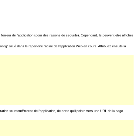
l'erreur de l'application (pour des raisons de sécurité). Cependant, ils peuvent être affichés
fig" situé dans le répertoire racine de l'application Web en cours. Attribuez ensuite la
uration <customErrors> de l'application, de sorte qu'il pointe vers une URL de la page