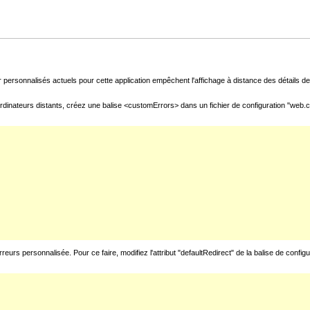
 personnalisés actuels pour cette application empêchent l'affichage à distance des détails de 
rdinateurs distants, créez une balise <customErrors> dans un fichier de configuration "web.con
urs personnalisée. Pour ce faire, modifiez l'attribut "defaultRedirect" de la balise de config