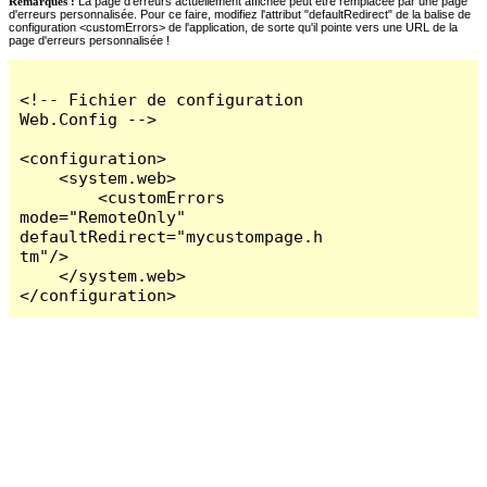
Remarques :
La page d'erreurs actuellement affichée peut être remplacée par une page
d'erreurs personnalisée. Pour ce faire, modifiez l'attribut "defaultRedirect" de la balise de
configuration <customErrors> de l'application, de sorte qu'il pointe vers une URL de la
page d'erreurs personnalisée !
<!-- Fichier de configuration 
Web.Config -->

<configuration>

    <system.web>

        <customErrors 
mode="RemoteOnly" 
defaultRedirect="mycustompage.h
tm"/>

    </system.web>

</configuration>