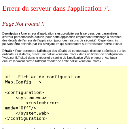
Erreur du serveur dans l'application '/'.
Page Not Found !!
Description :
Une erreur d'application s'est produite sur le serveur. Les paramètres
d'erreur personnalisés actuels pour cette application empêchent l'affichage à distance
des détails de l'erreur de l'application (pour des raisons de sécurité). Cependant, ils
peuvent être affichés par les navigateurs qui s'exécutent sur l'ordinateur serveur local.
Détails =
Pour permettre l'affichage des détails de ce message d'erreur spécifique sur les
ordinateurs distants, créez une balise <customErrors> dans un fichier de configuration
"web.config" situé dans le répertoire racine de l'application Web en cours. Attribuez
ensuite la valeur "off" à l'attribut "mode" de cette balise <customErrors>.
<!-- Fichier de configuration 
Web.Config -->

<configuration>

    <system.web>

        <customErrors 
mode="Off"/>

    </system.web>

</configuration>