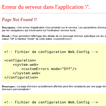
Erreur du serveur dans l'application '/'.
Page Not Found !!
Description :
Une erreur d'application s'est produite sur le serveur. Les paramètres d'erreur
par les navigateurs qui s'exécutent sur l'ordinateur serveur local.
Détails =
Pour permettre l'affichage des détails de ce message d'erreur spécifique sur les o
valeur "off" à l'attribut "mode" de cette balise <customErrors>.
<!-- Fichier de configuration Web.Config -->

<configuration>

    <system.web>

        <customErrors mode="Off"/>

    </system.web>

</configuration>
Remarques :
La page d'erreurs actuellement affichée peut être remplacée par une page d'erre
d'erreurs personnalisée !
<!-- Fichier de configuration Web.Config -->
