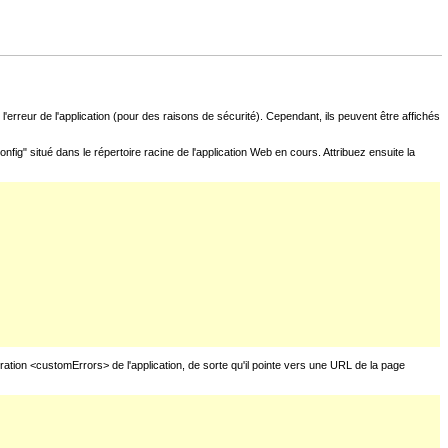
l'erreur de l'application (pour des raisons de sécurité). Cependant, ils peuvent être affichés
fig" situé dans le répertoire racine de l'application Web en cours. Attribuez ensuite la
uration <customErrors> de l'application, de sorte qu'il pointe vers une URL de la page