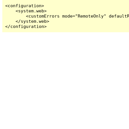
<configuration>

    <system.web>

        <customErrors mode="RemoteOnly" defaultR
    </system.web>

</configuration>