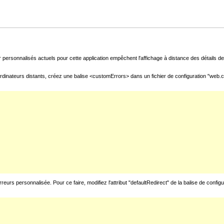
 personnalisés actuels pour cette application empêchent l'affichage à distance des détails de 
rdinateurs distants, créez une balise <customErrors> dans un fichier de configuration "web.con
urs personnalisée. Pour ce faire, modifiez l'attribut "defaultRedirect" de la balise de config