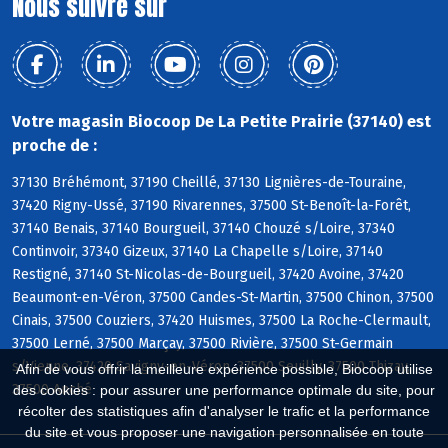
Nous suivre sur
Votre magasin Biocoop De La Petite Prairie (37140) est
proche de :
37130 Bréhémont, 37190 Cheillé, 37130 Lignières-de-Touraine,
37420 Rigny-Ussé, 37190 Rivarennes, 37500 St-Benoît-la-Forêt,
37140 Benais, 37140 Bourgueil, 37140 Chouzé s/Loire, 37340
Continvoir, 37340 Gizeux, 37140 La Chapelle s/Loire, 37140
Restigné, 37140 St-Nicolas-de-Bourgueil, 37420 Avoine, 37420
Beaumont-en-Véron, 37500 Candes-St-Martin, 37500 Chinon, 37500
Cinais, 37500 Couziers, 37420 Huismes, 37500 La Roche-Clermault,
37500 Lerné, 37500 Marçay, 37500 Rivière, 37500 St-Germain
s/Vienne, 37420 Savigny-en-Véron, 37500 Seuilly, 37500 Thizay,
Afin de vous offrir la meilleure expérience possible, Biocoop utilise
37500 Anché
des cookies : pour assurer une performance optimale du site, pour
récolter des statistiques afin d'analyser le trafic et la performance
du site et vous proposer une navigation personnalisée en toute