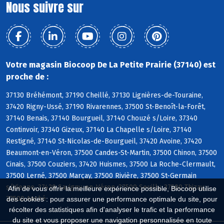
Nous suivre sur
Votre magasin Biocoop De La Petite Prairie (37140) est
proche de :
37130 Bréhémont, 37190 Cheillé, 37130 Lignières-de-Touraine,
37420 Rigny-Ussé, 37190 Rivarennes, 37500 St-Benoît-la-Forêt,
37140 Benais, 37140 Bourgueil, 37140 Chouzé s/Loire, 37340
Continvoir, 37340 Gizeux, 37140 La Chapelle s/Loire, 37140
Restigné, 37140 St-Nicolas-de-Bourgueil, 37420 Avoine, 37420
Beaumont-en-Véron, 37500 Candes-St-Martin, 37500 Chinon, 37500
Cinais, 37500 Couziers, 37420 Huismes, 37500 La Roche-Clermault,
37500 Lerné, 37500 Marçay, 37500 Rivière, 37500 St-Germain
s/Vienne, 37420 Savigny-en-Véron, 37500 Seuilly, 37500 Thizay,
Afin de vous offrir la meilleure expérience possible, Biocoop utilise
37500 Anché
des cookies : pour assurer une performance optimale du site, pour
récolter des statistiques afin d'analyser le trafic et la performance
du site et vous proposer une navigation personnalisée en toute