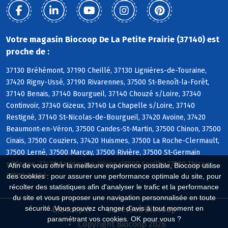
Votre magasin Biocoop De La Petite Prairie (37140) est
proche de :
37130 Bréhémont, 37190 Cheillé, 37130 Lignières-de-Touraine,
37420 Rigny-Ussé, 37190 Rivarennes, 37500 St-Benoît-la-Forêt,
37140 Benais, 37140 Bourgueil, 37140 Chouzé s/Loire, 37340
Continvoir, 37340 Gizeux, 37140 La Chapelle s/Loire, 37140
Restigné, 37140 St-Nicolas-de-Bourgueil, 37420 Avoine, 37420
Beaumont-en-Véron, 37500 Candes-St-Martin, 37500 Chinon, 37500
Cinais, 37500 Couziers, 37420 Huismes, 37500 La Roche-Clermault,
37500 Lerné, 37500 Marçay, 37500 Rivière, 37500 St-Germain
s/Vienne, 37420 Savigny-en-Véron, 37500 Seuilly, 37500 Thizay,
Afin de vous offrir la meilleure expérience possible, Biocoop utilise
37500 Anché
des cookies : pour assurer une performance optimale du site, pour
récolter des statistiques afin d'analyser le trafic et la performance
du site et vous proposer une navigation personnalisée en toute
sécurité. Vous pouvez changer d'avis à tout moment en
Biocoop.fr
Le réseau Biocoop
paramétrant vos cookies. OK pour vous ?
Copyright Biocoop 2026