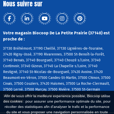
Nous suivre sur
Votre magasin Biocoop De La Petite Prairie (37140) est
proche de :
37130 Bréhémont, 37190 Cheillé, 37130 Lignières-de-Touraine,
37420 Rigny-Ussé, 37190 Rivarennes, 37500 St-Benoît-la-Forêt,
37140 Benais, 37140 Bourgueil, 37140 Chouzé s/Loire, 37340
Continvoir, 37340 Gizeux, 37140 La Chapelle s/Loire, 37140
Restigné, 37140 St-Nicolas-de-Bourgueil, 37420 Avoine, 37420
Beaumont-en-Véron, 37500 Candes-St-Martin, 37500 Chinon, 37500
Cinais, 37500 Couziers, 37420 Huismes, 37500 La Roche-Clermault,
37500 Lerné, 37500 Marçay, 37500 Rivière, 37500 St-Germain
s/Vienne, 37420 Savigny-en-Véron, 37500 Seuilly, 37500 Thizay,
Afin de vous offrir la meilleure expérience possible, Biocoop utilise
37500 Anché
des cookies : pour assurer une performance optimale du site, pour
récolter des statistiques afin d'analyser le trafic et la performance
du site et vous proposer une navigation personnalisée en toute