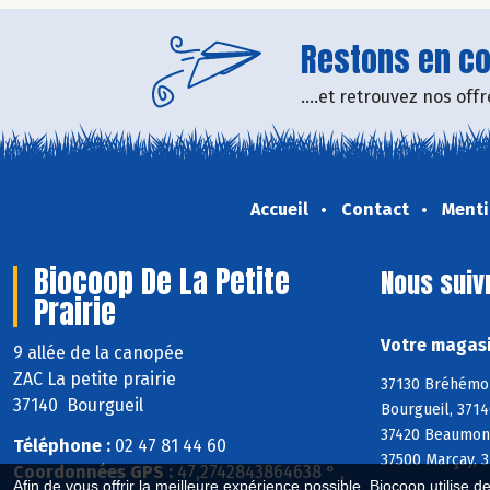
Restons en con
....et retrouvez nos of
Accueil
Contact
Menti
Biocoop De La Petite
Nous suiv
Prairie
Votre magasi
9 allée de la canopée
ZAC La petite prairie
37130 Bréhémont
37140 Bourgueil
Bourgueil, 3714
37420 Beaumont-
Téléphone :
02 47 81 44 60
37500 Marçay, 3
Coordonnées GPS :
47,2742843864638 ° ,
Afin de vous offrir la meilleure expérience possible, Biocoop utilise d