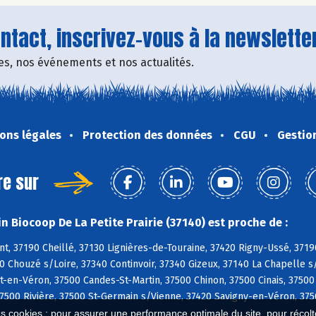
tact, inscrivez-vous à la newsletter
fres, nos événements et nos actualités.
ons légales
Protection des données
CGU
Gestio
re sur
n Biocoop De La Petite Prairie (37140) est proche de :
, 37190 Cheillé, 37130 Lignières-de-Touraine, 37420 Rigny-Ussé, 3719
0 Chouzé s/Loire, 37340 Continvoir, 37340 Gizeux, 37140 La Chapelle s
en-Véron, 37500 Candes-St-Martin, 37500 Chinon, 37500 Cinais, 37500
7500 Rivière, 37500 St-Germain s/Vienne, 37420 Savigny-en-Véron, 3750
es cookies : pour assurer une performance optimale du site, pour récolter