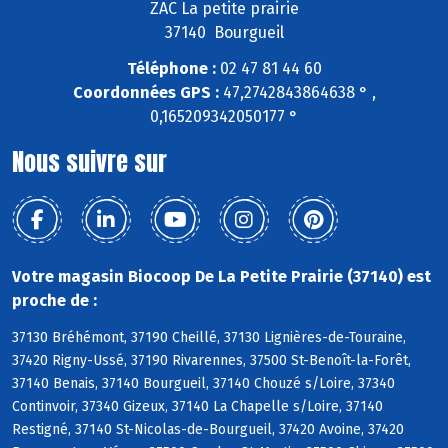
ZAC La petite prairie
37140 Bourgueil
Téléphone :
02 47 81 44 60
Coordonnées GPS :
47,2742843864638 ° ,
0,165209342050177 °
Nous suivre sur
Votre magasin Biocoop De La Petite Prairie (37140) est
proche de :
37130 Bréhémont, 37190 Cheillé, 37130 Lignières-de-Touraine,
37420 Rigny-Ussé, 37190 Rivarennes, 37500 St-Benoît-la-Forêt,
37140 Benais, 37140 Bourgueil, 37140 Chouzé s/Loire, 37340
Continvoir, 37340 Gizeux, 37140 La Chapelle s/Loire, 37140
Restigné, 37140 St-Nicolas-de-Bourgueil, 37420 Avoine, 37420