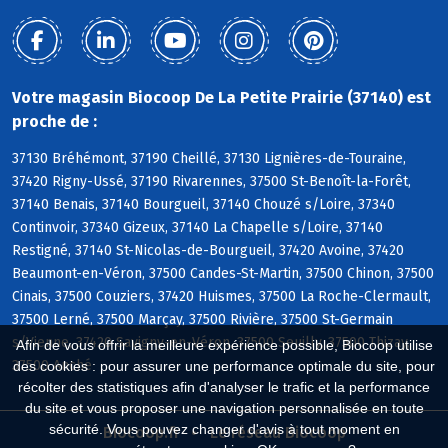
Votre magasin Biocoop De La Petite Prairie (37140) est
proche de :
37130 Bréhémont, 37190 Cheillé, 37130 Lignières-de-Touraine,
37420 Rigny-Ussé, 37190 Rivarennes, 37500 St-Benoît-la-Forêt,
37140 Benais, 37140 Bourgueil, 37140 Chouzé s/Loire, 37340
Continvoir, 37340 Gizeux, 37140 La Chapelle s/Loire, 37140
Restigné, 37140 St-Nicolas-de-Bourgueil, 37420 Avoine, 37420
Beaumont-en-Véron, 37500 Candes-St-Martin, 37500 Chinon, 37500
Cinais, 37500 Couziers, 37420 Huismes, 37500 La Roche-Clermault,
37500 Lerné, 37500 Marçay, 37500 Rivière, 37500 St-Germain
s/Vienne, 37420 Savigny-en-Véron, 37500 Seuilly, 37500 Thizay,
Afin de vous offrir la meilleure expérience possible, Biocoop utilise
37500 Anché
des cookies : pour assurer une performance optimale du site, pour
récolter des statistiques afin d'analyser le trafic et la performance
du site et vous proposer une navigation personnalisée en toute
sécurité. Vous pouvez changer d'avis à tout moment en
Biocoop.fr
Le réseau Biocoop