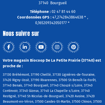
37140 Bourgueil
Téléphone :
02 47 81 44 60
Coordonnées GPS :
47,2742843864638 ° ,
0,165209342050177 °
Nous suivre sur
Votre magasin Biocoop De La Petite Prairie (37140) est
proche de :
37130 Bréhémont, 37190 Cheillé, 37130 Lignières-de-Touraine,
37420 Rigny-Ussé, 37190 Rivarennes, 37500 St-Benoît-la-Forêt,
37140 Benais, 37140 Bourgueil, 37140 Chouzé s/Loire, 37340
Continvoir, 37340 Gizeux, 37140 La Chapelle s/Loire, 37140
Restigné, 37140 St-Nicolas-de-Bourgueil, 37420 Avoine, 37420
Beaumont-en-Véron, 37500 Candes-St-Martin, 37500 Chinon, 37500